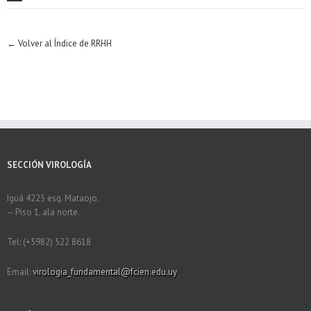
← Volver al Índice de RRHH
SECCIÓN VIROLOGÍA
Iguá 4225 esq. Mataojo.
– Piso 1, ala norte.
Tel: (+5982) 522 8618
Email:
virologia_fundamental@fcien.edu.uy